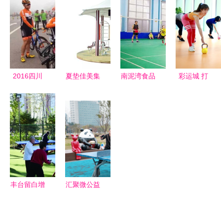
闲，拓展文
造健身休闲
品牌不达
粑店街的运
旅发展新业
新风尚
标，消费者
动生活新聚
态
健身休闲需
点
警惕
2016四川
夏垫佳美集
南泥湾食品
彩运城 打
自行车联赛
团 以健康
厂受邀参加
造多元化运
(宜宾站)启
生活为引，
2020年长
动生活新地
幕 硒倍健
点亮休闲健
沙市天心区
标，引领健
天然饮用水
身新风尚
全民健身活
身休闲新潮
助力健康骑
动开幕式暨
流
行新风尚
羽毛球邀请
赛，以美食
丰台留白增
汇聚微公益
助力健康生
绿，家门口
启航新征程
活
的生态新画
——四川采