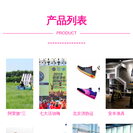
产品列表
PRODUCT
----------------
阿荣旗“三
七大活动嗨
北京消协运
安丰渔具
色”旅游融
翻溧水国际
动休闲鞋抽
从渔具到户
合健身休
户外节，打
检 超半数
外休闲，糍