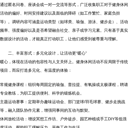
通过匿名问卷、座谈会或一对一交流等形式，广泛收集职工对于健身休闲
活动的偏好、时间安排建议以及面临的障碍（如工作繁忙、家庭负担
等）。调研内容可涵盖运动类型（如球类、瑜伽、游泳、健步走）、活动
频率、强度偏好以及是否希望融合社交、亲子或学习元素。只有基于真实
数据设计的活动，才能真正打动职工，让他们感受到被尊重与理解。
二、丰富形式：多元化设计，让活动更“暖心”
暖心，体现在活动的包容性与人文关怀上。健身休闲活动不应局限于传统
项目，而应打造多元化、有温度的体验：
常规健身课程：组织每周固定的瑜伽、普拉提、有氧操或太极课程，聘请
专业教练，为职工提供便利、科学的锻炼机会。
主题运动赛事：定期举办趣味运动会、部门篮球/羽毛球赛、健步走挑战
等，融入团队协作元素，增强同事间的互动与默契。
休闲放松活动：增设冥想工作坊、户外徒步、园艺种植或手工DIY等低强
度活动，帮助职工缓解压力，平衡工作与生活。