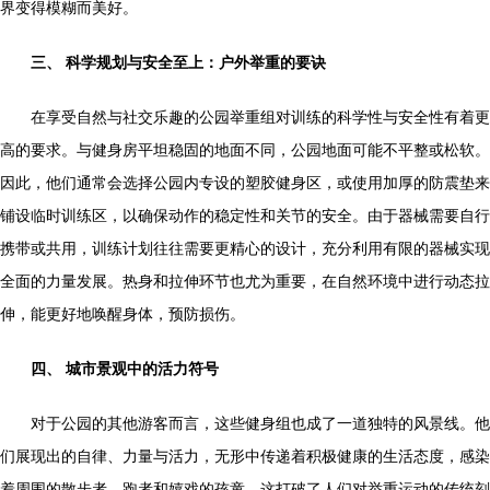
界变得模糊而美好。
三、 科学规划与安全至上：户外举重的要诀
在享受自然与社交乐趣的公园举重组对训练的科学性与安全性有着更
高的要求。与健身房平坦稳固的地面不同，公园地面可能不平整或松软。
因此，他们通常会选择公园内专设的塑胶健身区，或使用加厚的防震垫来
铺设临时训练区，以确保动作的稳定性和关节的安全。由于器械需要自行
携带或共用，训练计划往往需要更精心的设计，充分利用有限的器械实现
全面的力量发展。热身和拉伸环节也尤为重要，在自然环境中进行动态拉
伸，能更好地唤醒身体，预防损伤。
四、 城市景观中的活力符号
对于公园的其他游客而言，这些健身组也成了一道独特的风景线。他
们展现出的自律、力量与活力，无形中传递着积极健康的生活态度，感染
着周围的散步者、跑者和嬉戏的孩童。这打破了人们对举重运动的传统刻