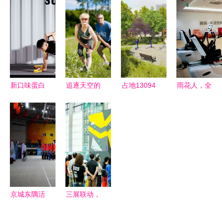
——省林业
动 休闲健
身运动会新
全民健身日
局组织粤黔
身新体验
罗赛区安利
活动启动，
林业学习交
栈道健步走
50余项活动
流人员开展
活动圆满举
贯穿八月
集中研学与
行
健身休闲活
新口味蛋白
追逐天空的
占地13094
雨花人，全
动
棒升级 抗
阳光下 一
㎡！柘林又
民健身日，
饿又好吃，
对爷孙的快
添一座三季
一起动起来
健身休闲的
乐，拉伸在
有花、四季
——健身休
理想伴侣
健康的对话
有景的新公
闲正当时
里
园
京城东隅活
三展联动，
力指南 精
潮涌湾区