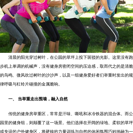
清晨的阳光穿过树叶，在公园的草坪上投下斑驳的光影。这里没有跑
步机上单调的机械声，没有健身房密闭空间的压迫感，取而代之的是清脆
的鸟鸣、微风吹过树叶的沙沙声，以及一组健身爱好者们举重时发出的规
律呼吸与杠铃片碰撞的金属脆响。
一、 当举重走出围墙，融入自然
传统的健身房举重区，常常是汗味、嘶吼和冰冷铁器的混合体。而公
园里的健身组，则颠覆了这一场景。他们选择在开阔的绿地、柔软的草坪
或专设的户外健身区，将硬核的力量训练与自然的休闲氛围巧妙地融为一