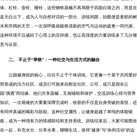
体。杠铃、壶铃、哑铃，这些钢铁器械不再局限于四面白墙之内，而是在
蓝天白云下，成为人与自然对话的一部分。训练间隙，抬眼便是葱郁的树
木和开阔的天空，一次深呼吸就能将清新的空气与运动的疲惫一同代谢。
这种环境不仅减轻了心理上的压抑感，也让高强度的力量训练多了几分惬
意与从容。
二、 不止于“举铁”：一种社交与生活方式的融合
公园健身组的核心，往往不止于个体训练。它更像一个基于共同爱好
而形成的活力社区。成员们可能来自附近社区、公司，或只是因在公
园“偶遇”而结缘。他们共享器械，互相辅助和保护，交流训练心得与营养
知识。一次艰难的大重量深蹲完成时，收获的不仅是自身突破的喜悦，还
有同伴真诚的喝彩与鼓励。这种社交属性，让健身超越了单纯的体能锻
炼，成为一种强有力的情感联结和支持系统。训练结束后，大家可能围坐
在一起，补充水分、分享水果，聊聊生活，使得“健身”与“休闲活动”的边