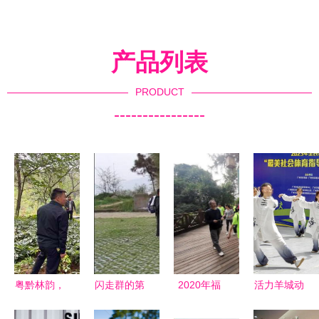
产品列表
PRODUCT
----------------
粤黔林韵，
闪走群的第
2020年福
活力羊城动
研学共进
一次露营活
建省全民健
起来 广州